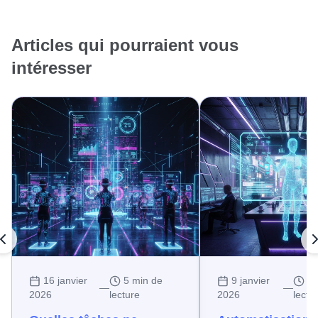
Articles qui pourraient vous
intéresser
16 janvier
5 min de
9 janvier
10
—
—
2026
lecture
2026
lectu