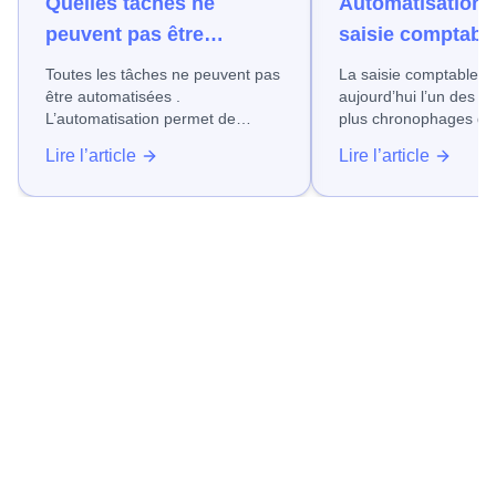
Quelles tâches ne
Automatisation d
peuvent pas être
saisie comptable
automatisées ?
gagner du temps
Toutes les tâches ne peuvent pas
La saisie comptable reste
fiabiliser vos d
être automatisées .
aujourd’hui l’un des p
L’automatisation permet de
plus chronophages d
gagner du temps et de fiabiliser
entreprise, quel que so
Lire l’article
Lire l’article
de nombreux processus.
domaine dans lequel e
Néanmoins, certaines actions ne
Factures fournisseurs
doivent pas ou ne peuvent pas
frais, relevés bancaire
être automatisées.
suivi de ces opération
encore très souvent sur 
saisies manuelles, so
d’erreurs, de retard et
de productivité, en particulier
dans les PME.