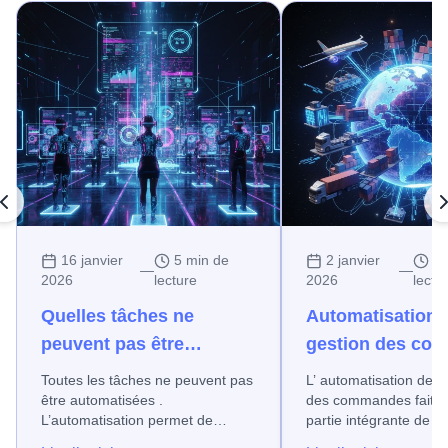
16 janvier
5 min de
2 janvier
14
—
—
2026
lecture
2026
lectu
Quelles tâches ne
Automatisation d
peuvent pas être
gestion des co
automatisées ?
: accélérez les
Toutes les tâches ne peuvent pas
L’ automatisation de l
traitements et b
être automatisées .
des commandes fait désormais
L’automatisation permet de
partie intégrante de n
votre entreprise
gagner du temps et de fiabiliser
quotidien. En tant que