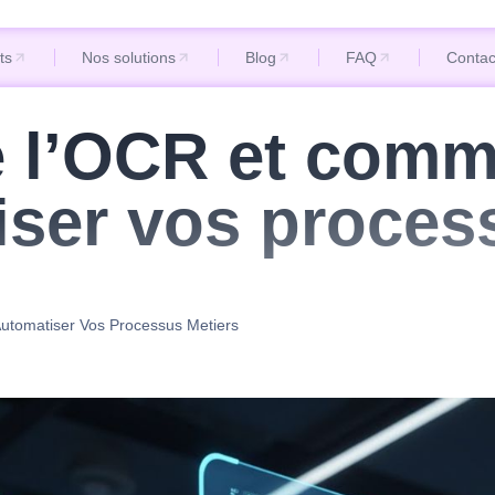
ts
Nos solutions
Blog
FAQ
Contac
ts
Nos solutions
Blog
FAQ
Contac
 l’OCR et commen
iser vos proces
Automatiser Vos Processus Metiers