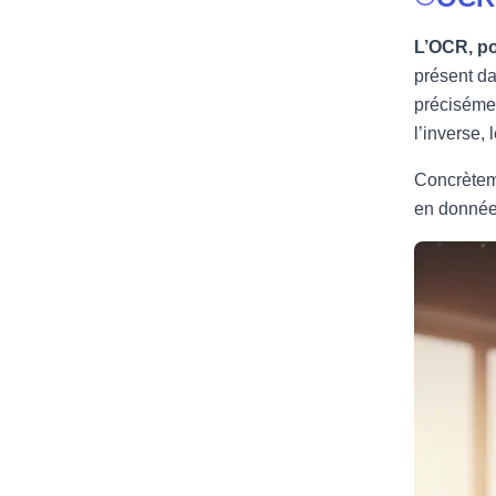
L’OCR, po
présent da
précisémen
l’inverse,
Concrèteme
en données