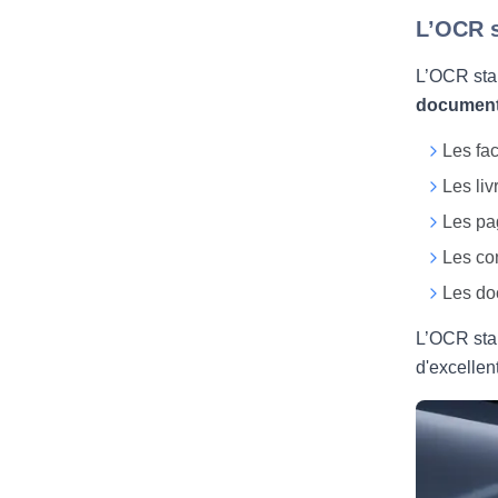
L’OCR 
L’OCR stan
documents
Les fac
Les liv
Les pa
Les con
Les doc
L’OCR stan
d'excellen