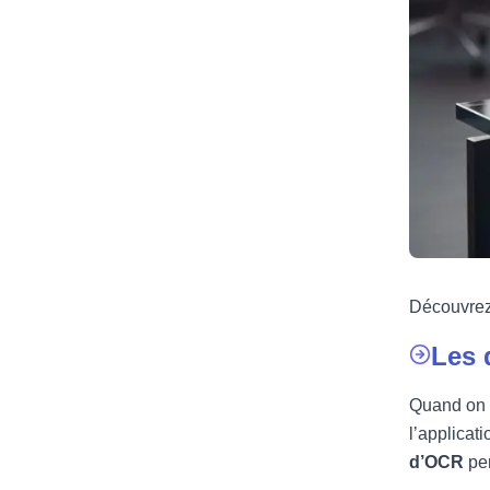
Découvrez
Les 
Quand on p
l’applicat
d’OCR
pe