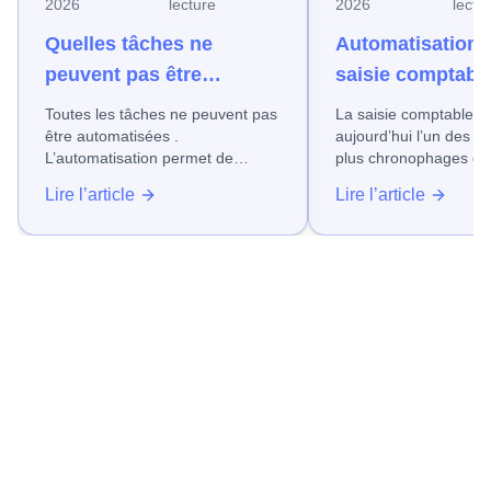
2026
lecture
2026
lectu
Quelles tâches ne
Automatisation d
peuvent pas être
saisie comptable
automatisées ?
gagner du temps
Toutes les tâches ne peuvent pas
La saisie comptable reste
fiabiliser vos d
être automatisées .
aujourd’hui l’un des p
L’automatisation permet de
plus chronophages d
gagner du temps et de fiabiliser
entreprise, quel que so
Lire l’article
Lire l’article
de nombreux processus.
domaine dans lequel e
Néanmoins, certaines actions ne
Factures fournisseurs
doivent pas ou ne peuvent pas
frais, relevés bancaire
être automatisées.
suivi de ces opération
encore très souvent sur 
saisies manuelles, so
d’erreurs, de retard et
de productivité, en particulier
dans les PME.