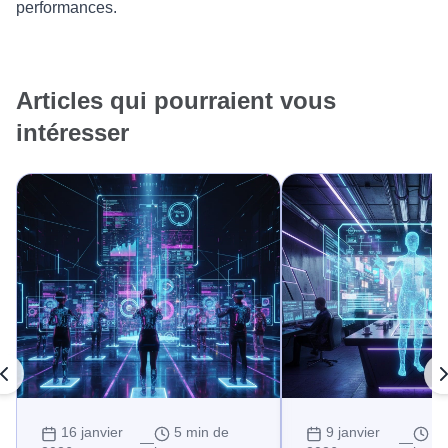
performances.
Articles qui pourraient vous
intéresser
16 janvier
5 min de
9 janvier
10
—
—