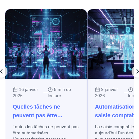
16 janvier
5 min de
9 janvier
10
—
—
2026
lecture
2026
lectu
Quelles tâches ne
Automatisation d
peuvent pas être
saisie comptable
automatisées ?
gagner du temps
Toutes les tâches ne peuvent pas
La saisie comptable reste
fiabiliser vos d
être automatisées .
aujourd’hui l’un des p
L’automatisation permet de
plus chronophages d