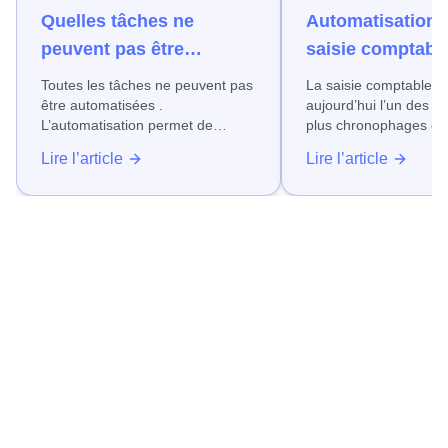
Quelles tâches ne
Automatisation d
peuvent pas être
saisie comptable
automatisées ?
gagner du temps
Toutes les tâches ne peuvent pas
La saisie comptable reste
fiabiliser vos d
être automatisées .
aujourd’hui l’un des p
L’automatisation permet de
plus chronophages d
gagner du temps et de fiabiliser
entreprise, quel que so
Lire l’article
Lire l’article
de nombreux processus.
domaine dans lequel e
Néanmoins, certaines actions ne
Factures fournisseurs
doivent pas ou ne peuvent pas
frais, relevés bancaire
être automatisées.
suivi de ces opération
encore très souvent sur 
saisies manuelles, so
d’erreurs, de retard et
de productivité, en particulier
dans les PME.