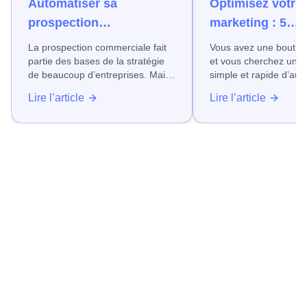
Automatiser sa
Optimisez votre
prospection
marketing : 5
commerciale :
automatisations
La prospection commerciale fait
Vous avez une boutiqu
avantages, limites et
pour augmenter
partie des bases de la stratégie
et vous cherchez un moyen
de beaucoup d’entreprises. Mais
simple et rapide d’au
bonnes pratiques
ventes
c’est aussi l’une des tâches les
votre rentabilité à coup sûr, sans
Lire l’article
Lire l’article
plus chronophages. Face à la
y consacrer des somme
saturation des canaux de
Cet article a été écrit
prospection, les coûts
spécialement pour vou
d’acquisition des nouveaux
prospects ne cessent
d'augmenter, s'ajoutant à la
pression financière grandissante
à laquelle font face les
entreprises.