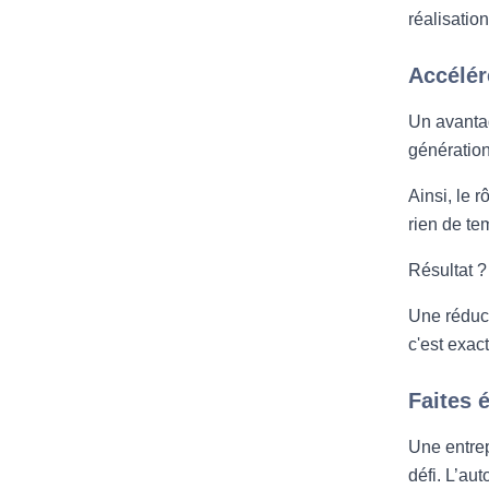
réalisatio
Accélér
Un avantag
génération
Ainsi, le 
rien de te
Résultat ?
Une réduct
c'est exac
Faites 
Une entrep
défi. L’au