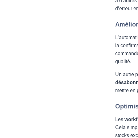
à d’autres
d’erreur e
Amélior
L’automati
la confirm
commandes 
qualité.
Un autre p
désabonn
mettre en 
Optimis
Les
workf
Cela simpl
stocks exc