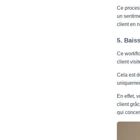
Ce process
un sentime
client en 
5. Bais
Ce workfl
client vis
Cela est do
uniquement
En effet, 
client grâ
qui concer