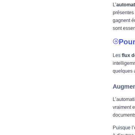
L’
automati
présentes
gagnent én
sont essen
Pour
Les
flux d
intelligem
quelques 
Augment
L’automati
vraiment e
documents 
Puisque l’