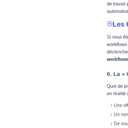
de travail
automatis
Les 
Si vous êt
workflows 
déclenche
workflow
6. La «
Quoi de pi
en réalité
Une off
Un nom
De nou