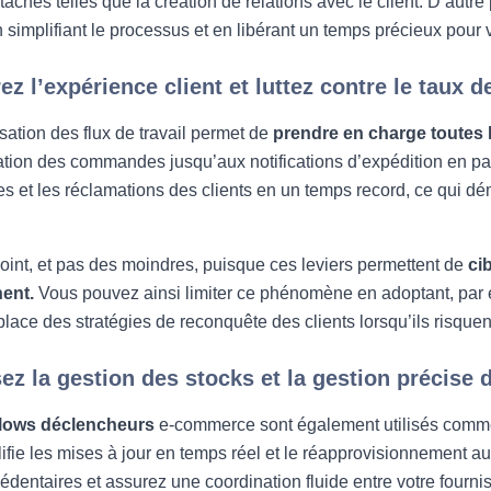
 tâches telles que la création de relations avec le client. D’autr
n simplifiant le processus et en libérant un temps précieux pour 
ez l’expérience client et luttez contre le taux
sation des flux de travail permet de
prendre en charge toutes 
ation des commandes jusqu’aux notifications d’expédition en pass
et les réclamations des clients en un temps record, ce qui dé
oint, et pas des moindres, puisque ces leviers permettent de
cib
ent.
Vous pouvez ainsi limiter ce phénomène en adoptant, par 
place des stratégies de reconquête des clients lorsqu’ils risque
ez la gestion des stocks et la gestion précise
lows déclencheurs
e-commerce sont également utilisés comme 
ifie les mises à jour en temps réel et le réapprovisionnement a
édentaires et assurez une coordination fluide entre votre fournis