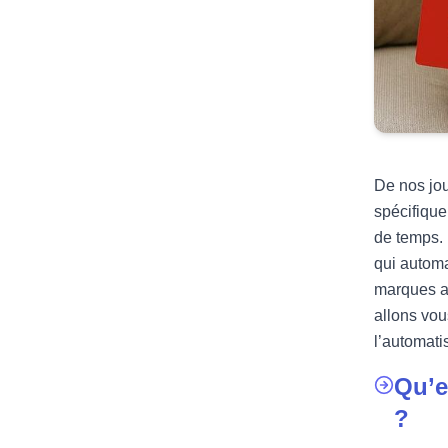
De nos jou
spécifique
de temps. 
qui automa
marques an
allons vou
l’automati
Qu’e
?