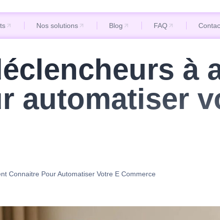
ts
Nos solutions
Blog
FAQ
Contac
ts
Nos solutions
Blog
FAQ
Contac
déclencheurs à 
r automatiser vo
nt Connaitre Pour Automatiser Votre E Commerce