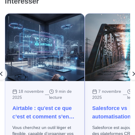
intéresser
18 novembre
9 min de
7 novembre
—
—
2025
lecture
2025
lect
Airtable : qu'est ce que
Salesforce vs
c’est et comment s’en
automatisation 
servir ?
mesure : quelle 
Vous cherchez un outil léger et
Salesforce est aujourd’hui l’une
choisir ?
flexible, capable d’organiser vos
des plateformes CRM les plus