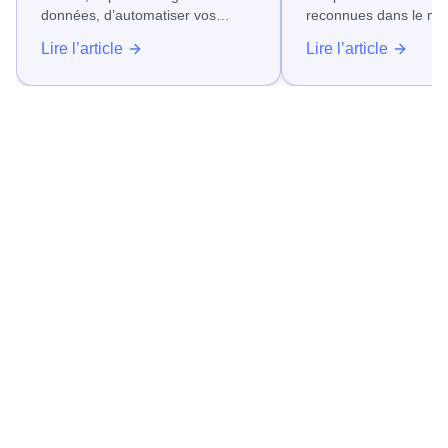
données, d’automatiser vos
reconnues dans le mo
tâches et de fluidifier le travail de
vente et de la gestion 
Lire l’article
Lire l’article
vos équipes ?
relation client. Éditée
1999, la solution s’es
quelques années com
outils les plus complet
puissants disponibles 
marché. Mais en Fran
d’une entreprise sur de
toujours pas de CRM, 
chiffre atteint environ
les petites et moyenn
entreprises.