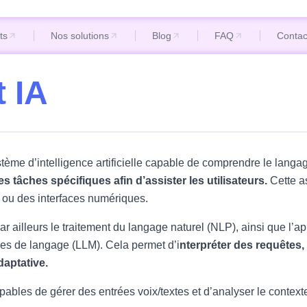
ts
Nos solutions
Blog
FAQ
Contac
ts
Nos solutions
Blog
FAQ
Contac
t IA
tème d’intelligence artificielle capable de comprendre le langa
s tâches spécifiques afin d’assister les utilisateurs.
Cette as
x ou des interfaces numériques.
ar ailleurs le traitement du langage naturel (NLP), ainsi que l’
es de langage (LLM). Cela permet d’i
nterpréter des requêtes, 
daptative.
pables de gérer des entrées voix/textes et d’analyser le context