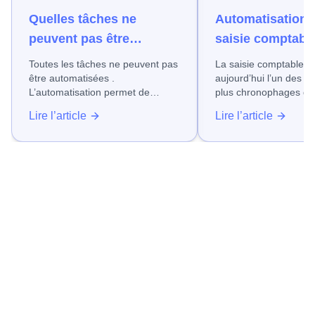
Quelles tâches ne
Automatisation d
peuvent pas être
saisie comptable
automatisées ?
gagner du temps
Toutes les tâches ne peuvent pas
La saisie comptable reste
fiabiliser vos d
être automatisées .
aujourd’hui l’un des p
L’automatisation permet de
plus chronophages d
gagner du temps et de fiabiliser
entreprise, quel que so
Lire l’article
Lire l’article
de nombreux processus.
domaine dans lequel e
Néanmoins, certaines actions ne
Factures fournisseurs
doivent pas ou ne peuvent pas
frais, relevés bancaire
être automatisées.
suivi de ces opération
encore très souvent sur 
saisies manuelles, so
d’erreurs, de retard et
de productivité, en particulier
dans les PME.