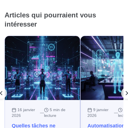
Articles qui pourraient vous
intéresser
16 janvier
5 min de
9 janvier
10
—
—
2026
lecture
2026
lectu
Quelles tâches ne
Automatisation d