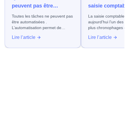
peuvent pas être
saisie comptable
automatisées ?
gagner du temps
Toutes les tâches ne peuvent pas
La saisie comptable reste
fiabiliser vos d
être automatisées .
aujourd’hui l’un des p
L’automatisation permet de
plus chronophages d
gagner du temps et de fiabiliser
entreprise, quel que so
Lire l’article
Lire l’article
de nombreux processus.
domaine dans lequel e
Néanmoins, certaines actions ne
Factures fournisseurs
doivent pas ou ne peuvent pas
frais, relevés bancaire
être automatisées.
suivi de ces opération
encore très souvent sur 
saisies manuelles, so
d’erreurs, de retard et
de productivité, en particulier
dans les PME.