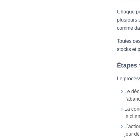
Chaque pet
plusieurs 
comme d
Toutes ces 
stocks et 
Étapes 
Le process
Le décl
l’aband
La cond
le clie
L'actio
jour de