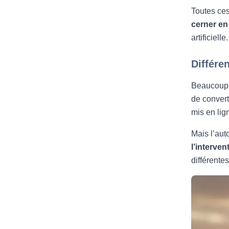
Toutes ces
cerner en
artificielle.
Différe
Beaucoup pe
de convert
mis en lig
Mais l’aut
l’interve
différentes