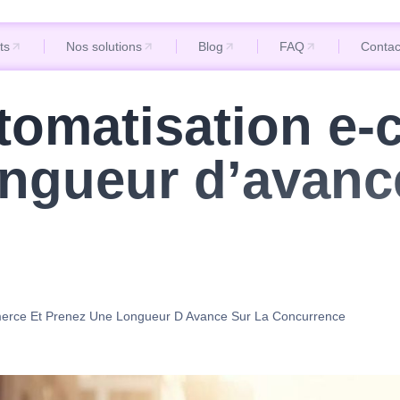
ts
Nos solutions
Blog
FAQ
Contac
ts
Nos solutions
Blog
FAQ
Contac
utomatisation e
ngueur d’avance
merce Et Prenez Une Longueur D Avance Sur La Concurrence