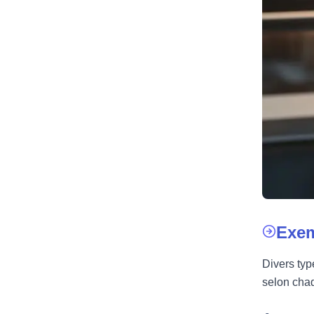
Exem
Divers typ
selon cha