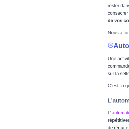
rester dan
consacrer 
de vos co
Nous allon
Auto
Une activi
commandes,
sur la sel
C’est ici 
L’autom
L’
automat
répétitiv
de réduire